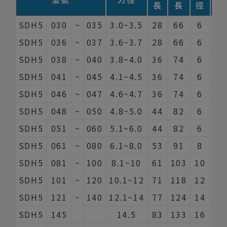
長
長
徑
數
SDH5
030
~
035
3.0~3.5
28
66
6
2
SDH5
036
~
037
3.6~3.7
28
66
6
2
SDH5
038
~
040
3.8~4.0
36
74
6
2
SDH5
041
~
045
4.1~4.5
36
74
6
2
SDH5
046
~
047
4.6~4.7
36
74
6
2
SDH5
048
~
050
4.8~5.0
44
82
6
2
SDH5
051
~
060
5.1~6.0
44
82
6
2
SDH5
061
~
080
6.1~8.0
53
91
8
2
SDH5
081
~
100
8.1~10
61
103
10
2
SDH5
101
~
120
10.1~12
71
118
12
2
SDH5
121
~
140
12.1~14
77
124
14
2
SDH5
145
14.5
83
133
16
2